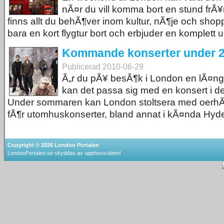
nÃ¤r du vill komma bort en stund frÃ
finns allt du behÃ¶ver inom kultur, nÃ¶je och shop
bara en kort flygtur bort och erbjuder en komplett 
Kommande konserter under 2
Publicerad 2010-06-29
Ã„r du pÃ¥ besÃ¶k i London en lÃ¤ngre
kan det passa sig med en konsert i de
Under sommaren kan London stoltsera med oerhÃ
fÃ¶r utomhuskonserter, bland annat i kÃ¤nda Hyde 
Copyright © 2026
London Portalen
LondonPortalen.se skyddas av upphovsrätten!