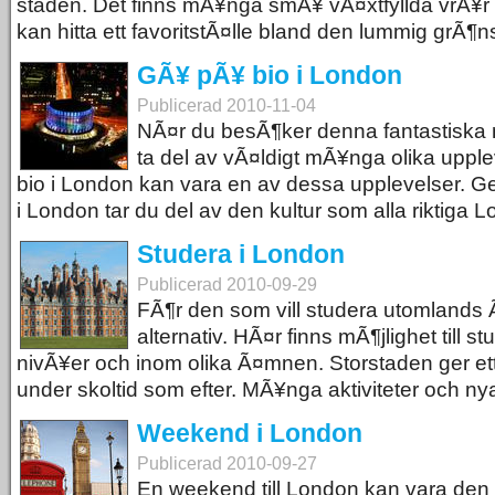
staden. Det finns mÃ¥nga smÃ¥ vÃ¤xtfyllda vrÃ¥r 
kan hitta ett favoritstÃ¤lle bland den lummig grÃ¶n
GÃ¥ pÃ¥ bio i London
Publicerad 2010-11-04
NÃ¤r du besÃ¶ker denna fantastiska 
ta del av vÃ¤ldigt mÃ¥nga olika upple
bio i London kan vara en av dessa upplevelser. G
i London tar du del av den kultur som alla riktiga L
Studera i London
Publicerad 2010-09-29
FÃ¶r den som vill studera utomlands 
alternativ. HÃ¤r finns mÃ¶jlighet till st
nivÃ¥er och inom olika Ã¤mnen. Storstaden ger et
under skoltid som efter. MÃ¥nga aktiviteter och ny
Weekend i London
Publicerad 2010-09-27
En weekend till London kan vara den 