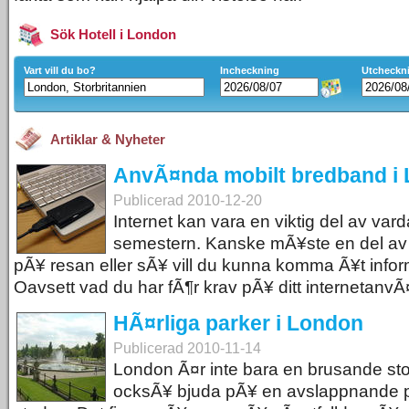
Sök Hotell i London
Vart vill du bo?
Incheckning
Utcheckn
Artiklar & Nyheter
AnvÃ¤nda mobilt bredband i
Publicerad 2010-12-20
Internet kan vara en viktig del av v
semestern. Kanske mÃ¥ste en del av 
pÃ¥ resan eller sÃ¥ vill du kunna komma Ã¥t inform
Oavsett vad du har fÃ¶r krav pÃ¥ ditt internetanv
HÃ¤rliga parker i London
Publicerad 2010-11-14
London Ã¤r inte bara en brusande sto
ocksÃ¥ bjuda pÃ¥ en avslappnande pa