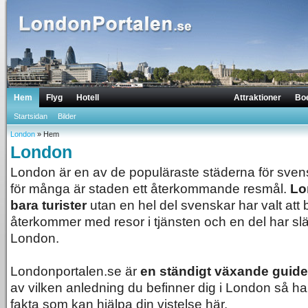
Hem
Flyg
Hotell
Attraktioner
Bo
Startsidan
Bilder
London
» Hem
London
London är en av de populäraste städerna för svensk
för många är staden ett återkommande resmål.
Lo
bara turister
utan en hel del svenskar har valt att 
återkommer med resor i tjänsten och en del har slä
London.
Londonportalen.se är
en ständigt växande guide 
av vilken anledning du befinner dig i London så har
fakta som kan hjälpa din vistelse här.