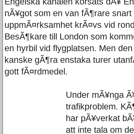
Engelska kanalen korsats dÃ¥ Eng
nÃ¥got som en van fÃ¶rare snart v
uppmÃ¤rksamhet krÃ¤vs vid rondel
BesÃ¶kare till London som kommer i
en hyrbil vid flygplatsen. Men de
kanske gÃ¶ra enstaka turer utanfÃ
gott fÃ¤rdmedel.
Under mÃ¥nga Ã¥r
trafikproblem. K
har pÃ¥verkat bÃ
att inte tala om 