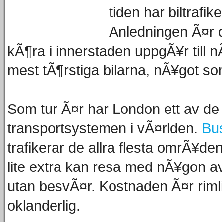
tiden har biltrafi
Anledningen Ã¤r d
kÃ¶ra i innerstaden uppgÃ¥r till 
mest tÃ¶rstiga bilarna, nÃ¥got so
Som tur Ã¤r har London ett av d
transportsystemen i vÃ¤rlden.
Bu
trafikerar de allra flesta omrÃ¥de
lite extra kan resa med nÃ¥gon 
utan besvÃ¤r. Kostnaden Ã¤r riml
oklanderlig.