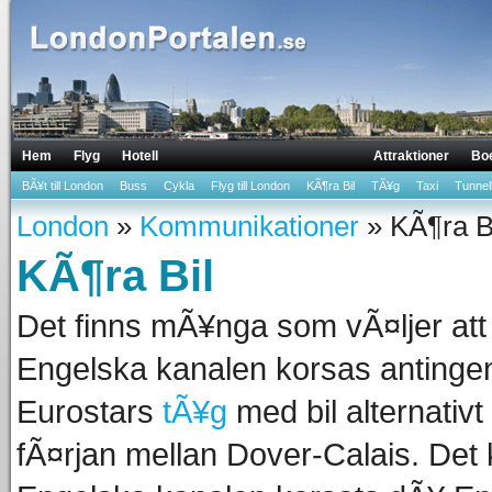
Hem
Flyg
Hotell
Attraktioner
Bo
BÃ¥t till London
Buss
Cykla
Flyg till London
KÃ¶ra Bil
TÃ¥g
Taxi
Tunne
London
»
Kommunikationer
» KÃ¶ra B
KÃ¶ra Bil
Det finns mÃ¥nga som vÃ¤ljer att b
Engelska kanalen korsas antinge
Eurostars
tÃ¥g
med bil alternativt
fÃ¤rjan mellan Dover-Calais. Det ka