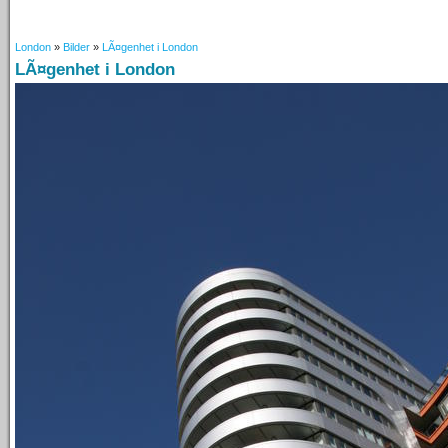
London
»
Bilder
»
LÃ¤genhet i London
LÃ¤genhet i London