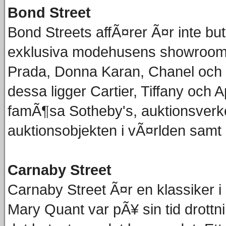
Bond Street
Bond Streets affÃ¤rer Ã¤r inte but
exklusiva modehusens showrooms
Prada, Donna Karan, Chanel och 
dessa ligger Cartier, Tiffany och
famÃ¶sa Sotheby's, auktionsverke
auktionsobjekten i vÃ¤rlden samt
Carnaby Street
Carnaby Street Ã¤r en klassiker
Mary Quant var pÃ¥ sin tid drott