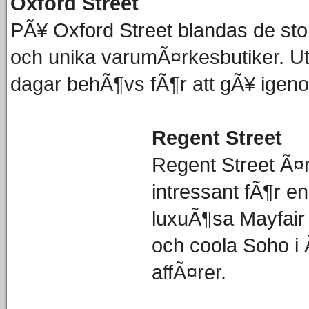
Oxford Street
PÃ¥ Oxford Street blandas de st
och unika varumÃ¤rkesbutiker. Utb
dagar behÃ¶vs fÃ¶r att gÃ¥ igenom
Regent Street
Regent Street Ã¤
intressant fÃ¶r e
luxuÃ¶sa Mayfair
och coola Soho i 
affÃ¤rer.