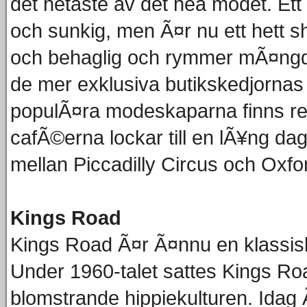
det hetaste av det hea modet. Et
och sunkig, men Ã¤r nu ett hett
och behaglig och rymmer mÃ¤ngde
de mer exklusiva butikskedjornas 
populÃ¤ra modeskaparna finns re
cafÃ©erna lockar till en lÃ¥ng da
mellan Piccadilly Circus och Oxfor
Kings Road
Kings Road Ã¤r Ã¤nnu en klassisk
Under 1960-talet sattes Kings R
blomstrande hippiekulturen. Idag