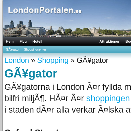
Hem
Flyg
Hotell
Attraktioner
Bo
GÃ¥gator
Shoppingcenter
London
»
Shopping
» GÃ¥gator
GÃ¥gator
GÃ¥gatorna i London Ã¤r fyllda m
bilfri miljÃ¶. HÃ¤r Ã¤r
shoppingen
i staden dÃ¤r alla verkar Ã¤lska 