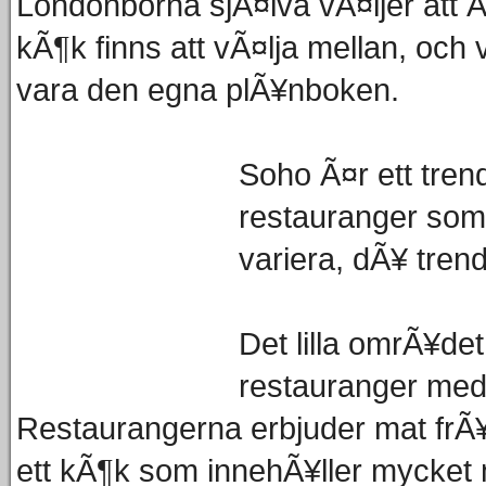
Londonborna sjÃ¤lva vÃ¤ljer att Ã
kÃ¶k finns att vÃ¤lja mellan, och
vara den egna plÃ¥nboken.
Soho Ã¤r ett tren
restauranger som 
variera, dÃ¥ tre
Det lilla omrÃ¥de
restauranger med r
Restaurangerna erbjuder mat frÃ¥n
ett kÃ¶k som innehÃ¥ller mycket 