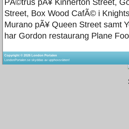
PÃ©trus pÃ¥ Kinnerton Street, G
Street, Box Wood CafÃ© i Knight
Murano pÃ¥ Queen Street samt Y
har Gordon restaurang Plane Food
Copyright © 2026
London Portalen
LondonPortalen.se skyddas av upphovsrätten!