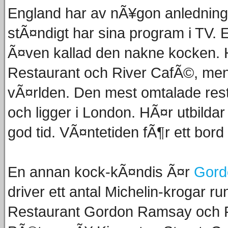
England har av nÃ¥gon anledning 
stÃ¤ndigt har sina program i TV.
Ã¤ven kallad den nakne kocken. H
Restaurant och River CafÃ©, men 
vÃ¤rlden. Den mest omtalade rest
och ligger i London. HÃ¤r utbilda
god tid. VÃ¤ntetiden fÃ¶r ett bor
En annan kock-kÃ¤ndis Ã¤r
Gord
driver ett antal Michelin-krogar ru
Restaurant Gordon Ramsay och F