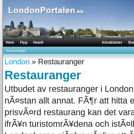
Hem
Flyg
Hotell
Attraktioner
Bo
Restauranger
London
» Restauranger
Restauranger
Utbudet av restauranger i London
nÃ¤stan allt annat. FÃ¶r att hitta e
prisvÃ¤rd restaurang kan det vara
ifrÃ¥n turistomrÃ¥dena och istÃ¤ll