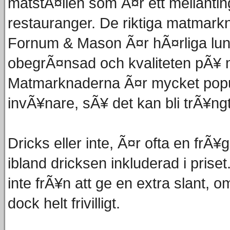
matstÃ¤llen som Ã¤r ett mellantin
restauranger. De riktiga matmar
Fornum & Mason Ã¤r hÃ¤rliga lunch
obegrÃ¤nsad och kvaliteten pÃ¥
Matmarknaderna Ã¤r mycket populÃ
invÃ¥nare, sÃ¥ det kan bli trÃ¥ngt
Dricks eller inte, Ã¤r ofta en frÃ
ibland dricksen inkluderad i prise
inte frÃ¥n att ge en extra slant, 
dock helt frivilligt.