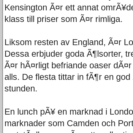
Kensington Ã¤r ett annat omrÃ¥d
klass till priser som Ã¤r rimliga.
Liksom resten av England, Ã¤r Lon
Dessa erbjuder goda Ã¶lsorter, tr
Ã¤r hÃ¤rligt befriande oaser dÃ¤r d
alls. De flesta tittar in fÃ¶r en god
stunden.
En lunch pÃ¥ en marknad i Londo
marknader som Camden och Portob