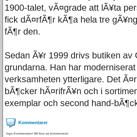
1900-talet, vÃ¤grade att lÃ¥ta p
fick dÃ¤rfÃ¶r kÃ¶a hela tre gÃ¥ng
fÃ¶r den.
Sedan Ã¥r 1999 drivs butiken av Ch
grundarna. Han har moderniserat a
verksamheten ytterligare. Det Ã¤r 
bÃ¶cker hÃ¤rifrÃ¥n och i sortimen
exemplar och second hand-bÃ¶ck
Kommentarer
Inga Kommentarer! Bli först att kommentera!