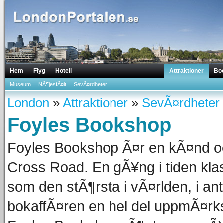
Hem
Flyg
Hotell
Attraktioner
Bo
Museum
NÃ¶jesfÃ¤lt
SevÃ¤rdheter
London
»
Attraktioner
»
SevÃ¤rdheter
Foyles Bookshop
Foyles Bookshop Ã¤r en kÃ¤nd o
Cross Road. En gÃ¥ng i tiden kl
som den stÃ¶rsta i vÃ¤rlden, i an
bokaffÃ¤ren en hel del uppmÃ¤r