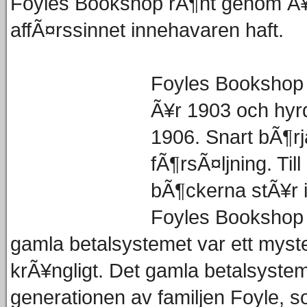
Foyles Bookshop rÃ¶nt genom Ã¥r
affÃ¤rssinnet innehavaren haft.
Foyles Bookshop
Ã¥r 1903 och hyrd
1906. Snart bÃ¶rj
fÃ¶rsÃ¤ljning. Til
bÃ¶ckerna stÃ¥r i
Foyles Bookshop 
gamla betalsystemet var ett mys
krÃ¥ngligt. Det gamla betalsyste
generationen av familjen Foyle, s